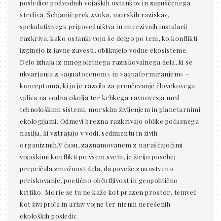
posledice podvodnih vojaških ostankov in zapuščenega
streliva. Šebjanič prek zvoka, morskih raziskav,
spekulativnega pripovedništva in imerzivnih instalacij
razkriva, kako ostanki vojn še dolgo po tem, ko konflikti
izginejo iz javne zavesti, oblikujejo vodne ekosisteme.
Delo izhaja iz mnogoletnega raziskovalnega dela, ki se
ukvarjanja z »aquatocenom« in »aquaformiranjem« –
konceptoma, ki ju je razvila za preučevanje človekovega
vpliva na vodna okolja ter krhkega ravnovesja med
tehnološkimi sistemi, morskim življenjem in planetarnimi
ekologijami. Odmevi brezna razkrivajo oblike počasnega
nasilja, ki vztrajajo v vodi, sedimentu in živih
organizmih.V času, zaznamovanem z naraščajočimi
vojaškimi konflikti po vsem svetu, je žirijo posebej
prepričala zmožnost dela, da poveže znanstveno
preiskovanje, poetično občutljivost in geopolitično
kritiko. Morje se tu ne kaže kot prazen prostor, temveč
kot živi priča in arhiv vojne ter njenih nerešenih
ekoloških posledic.