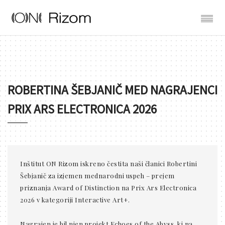
ROBERTINA ŠEBJANIČ MED NAGRAJENCI
PRIX ARS ELECTRONICA 2026
Inštitut ON Rizom iskreno čestita naši članici Robertini
Šebjanič za izjemen mednarodni uspeh – prejem
priznanja Award of Distinction na Prix Ars Electronica
2026 v kategoriji Interactive Art+.
Nagrajen je bil njen projekt Echoes of the Abyss, ki na