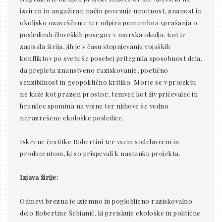
izviren in angažiran način povezuje umetnost, znanost in
okoljsko ozaveščanje ter odpira pomembna vprašanja o
posledicah človeških posegov v morska okolja. Kot je
zapisala žirija, jih je v času stopnjevanja vojaških
konfliktov po svetu še posebej pritegnila sposobnost dela,
da prepleta znanstveno raziskovanje, poetično
senzibilnost in geopolitično kritiko. Morje se v projektu
ne kaže kot prazen prostor, temveč kot živ pričevalec in
hranilec spomina na vojne ter njihove še vedno
nerazrešene ekološke posledice.
Iskrene čestitke Robertini ter vsem sodelavcem in
producentom, ki so prispevali k nastanku projekta.
Izjava žirije:
Odmevi brezna je izjemno in poglobljeno raziskovalno
delo Robertine Šebjanič, ki preiskuje ekološke in politične