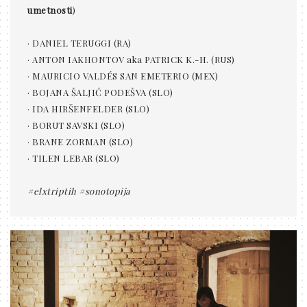
umetnosti
)
· DANIEL TERUGGI (RA)
· ANTON IAKHONTOV aka PATRICK K.-H. (RUS)
· MAURICIO VALDÉS SAN EMETERIO (MEX)
· BOJANA ŠALJIĆ PODEŠVA (SLO)
· IDA HIRŠENFELDER (SLO)
· BORUT SAVSKI (SLO)
· BRANE ZORMAN (SLO)
· TILEN LEBAR (SLO)
#elxtriptih
#sonotopija