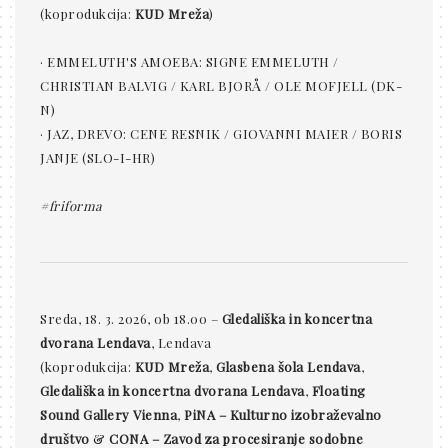
(koprodukcija:
KUD Mreža
)
· EMMELUTH'S AMOEBA: SIGNE EMMELUTH /
CHRISTIAN BALVIG / KARL BJORÅ / OLE MOFJELL (DK-
N)
· JAZ, DREVO: CENE RESNIK / GIOVANNI MAIER / BORIS
JANJE (SLO-I-HR)
#friforma
Sreda, 18. 3. 2026, ob 18.00 –
Gledališka in koncertna
dvorana Lendava
, Lendava
(koprodukcija:
KUD Mreža
,
Glasbena šola Lendava
,
Gledališka in koncertna dvorana Lendava
,
Floating
Sound Gallery Vienna
,
PiNA – Kulturno izobraževalno
društvo
&
CONA – Zavod za procesiranje sodobne