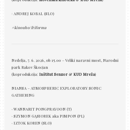
· ANDREJ KOBAL (SLO)
#kinouho/friforma
Nedelja, 7. 6. 2026, ob 15.00 – Veliki naravni most, Narodni
park Rakov Škocjan
(koprodukcija:
Inštitut Senzor
&
KUD Mreža
)
NIANSA – ATMOSPHERIC EXPLORATORY SONIC
GATHERING
· WANNARIT PONGPRAYOON (T)
· SZYMON GĄSIOREK aka PIMPON (PL)
· IZTOK KOREN (SLO)