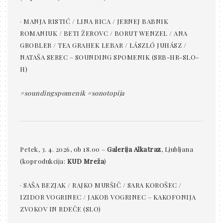
· MANJA RISTIĆ / LINA RICA / JERNEJ BABNIK
ROMANIUK / BETI ŽEROVC / BORUT WENZEL / ANA
GROBLER / TEA GRAHEK LEBAR / LÁSZLÓ JUHÁSZ /
NATAŠA SEREC – SOUNDING SPOMENIK (SRB-HR-SLO-
H)
#soundingspomenik
#sonotopija
Petek, 3. 4. 2026, ob 18.00 –
Galerija Alkatraz
, Ljubljana
(koprodukcija:
KUD Mreža
)
· SAŠA BEZJAK / RAJKO MURŠIČ / SARA KOROŠEC /
IZIDOR VOGRINEC / JAKOB VOGRINEC – KAKOFONIJA
ZVOKOV IN RDEČE (SLO)