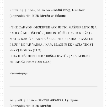
Petek, 29. 5. 2026, ob 20.00 –
Sodni stolp
, Maribor
(koprodukcija:
KUD Mreža
&
Vakum
)
· THE CANYON OBSERVER ACOUSTIC: GAŠPER LETONJA
/ MILOŠ MILOŠEVIĆ / JURE BORŠIČ / DAVID KRIŽAJ /
MATIC BABIČ / TADEJA ŽELE / NIK FRANKO / GAŠPER
PRUS / BOJAN VARGA / KAJA BLAZINŠEK / ASJA TROST
aka VJ HONDA (SLO)
· IDA HIRŠENFELDER / URŠKA SAVIČ / JAKA BERGER –
NIHAJOČI PROSTORI (SLO)
#sonotopija
20. 4.-18. 5. 2026 –
Galerija Alkatraz
, Ljubljana
(koprodukcija:
KUD Mreža
)