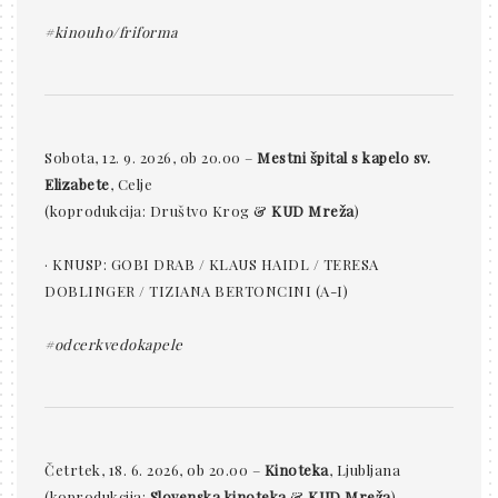
#kinouho/friforma
Sobota, 12. 9. 2026, ob 20.00 –
Mestni špital s kapelo sv.
Elizabete
, Celje
(koprodukcija: Društvo Krog &
KUD Mreža
)
· KNUSP: GOBI DRAB / KLAUS HAIDL / TERESA
DOBLINGER / TIZIANA BERTONCINI (A-I)
#odcerkvedokapele
Četrtek, 18. 6. 2026, ob 20.00 –
Kinoteka
, Ljubljana
(koprodukcija:
Slovenska kinoteka
&
KUD Mreža
)