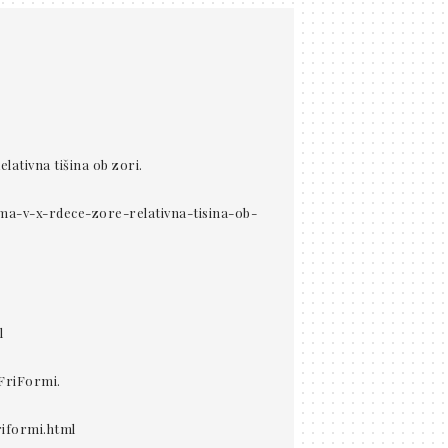
lativna tišina ob zori.
orma-v-x-rdece-zore-relativna-tisina-ob-
l
 FriFormi.
riformi.html