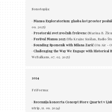
Sonotopija:
·
Niansa Exploratorium: glasba kot prostor posluša
09. 2025)
·
Prostorski svet zvočnih frekvenc
(Marina B. Žlen
·
Festival Niansa 2025
(Ula Krajnc Kušlan, Radio Štu
·
Sounding Spomenik with Milana Zarić
(On Air - On
·
Challenging the Way We Engage with Historical B
WeBalkans, 07. 02. 2025)
2024
FriForma:
·
Recenzija koncerta Concept Store Quartet v Ljub
utrip, 11. 09. 2024)