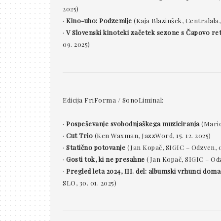
2025)
·
Kino-uho: Podzemlje
(Kaja Blazinšek, Centralala, 
·
V Slovenski kinoteki začetek sezone s Čapovo re
09. 2025)
Edicija FriForma / SonoLiminal:
·
Pospeševanje svobodnjaškega muziciranja
(Mario
·
Cut Trio
(Ken Waxman, JazzWord, 15. 12. 2025)
·
Statično potovanje
(Jan Kopač, SIGIC – Odzven, 0
·
Gosti tok, ki ne presahne
(Jan Kopač, SIGIC – Odzv
·
Pregled leta 2024, III. del: albumski vrhunci doma
SLO, 30. 01. 2025)