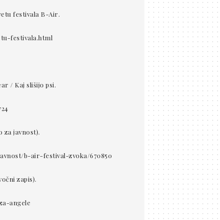
etu festivala B-Air.
tu-festivala.html
/ Kaj slišijo psi.
724
o za javnost).
javnost/b-air-festival-zvoka/670850
očni zapis).
-za-angele