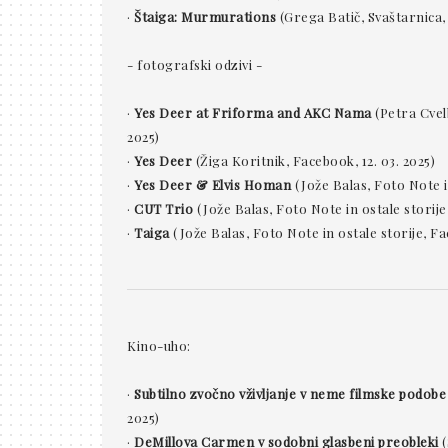
·
Štaiga: Murmurations
(Grega Batič, Svaštarnica, 
- fotografski odzivi -
·
Yes Deer at Friforma and AKC Nama
(Petra Cvelb
2025)
·
Yes Deer
(Žiga Koritnik, Facebook, 12. 03. 2025)
·
Yes Deer & Elvis Homan
(Jože Balas, Foto Note in
·
CUT Trio
(Jože Balas, Foto Note in ostale storije
·
Taiga
(Jože Balas, Foto Note in ostale storije, Fa
Kino-uho:
·
Subtilno zvočno vživljanje v neme filmske podobe
2025)
·
DeMillova Carmen v sodobni glasbeni preobleki
(