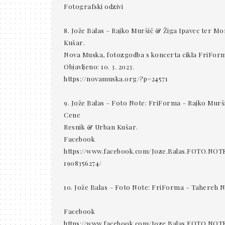
Fotografski odzivi
8. Jože Balas – Rajko Muršič & Žiga Ipavec ter 
Kušar.
Nova Muska, fotozgodba s koncerta cikla FriForma
Objavljeno: 10. 3. 2023.
https://novamuska.org/?p=24571
9. Jože Balas – Foto Note: FriForma – Rajko Mur
Cene
Resnik & Urban Kušar.
Facebook
https://www.facebook.com/Joze.Balas.FOTO.NOTE
1908356274/
10. Jože Balas – Foto Note: FriForma – Tahereh N
Facebook
https://www.facebook.com/Joze.Balas.FOTO.NOTE