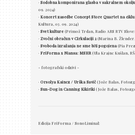
·
Sodobna komponirana glasba v sakralnem okolj
09. 2024)
·
Koncert zasedbe Concept Store Quartet na cikl
Kultura, 03. 09. 2024)
·
Svet kulture
(Primož Trdan, Radio ARS RTV Slovenij
·
Zvočni obračun v Cirkulaciji 2
(Marina B. Žlender,
·
Svoboda izražanja ne sme biti pogojena
(Pia Preze
·
FriForma x Niansa: MSHR
(Ula Krajnc Kušlan, RŠ 
- fotografski odzivi -
·
Orsolya Kaincz / Urška Savič
(Jože Balas, Fotozg
·
Sun-Dog in Canning Kikiriki
(Jože Balas, Fotozgo
Edicija FriForma / SonoLiminal: