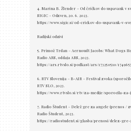
4. Marina B. Žlender – Od čričkov do uspavank v sv
SIGIC – Odzven, 20. 6. 2023.
https://www.sigic.si/od-crickov-do-uspavank-v-sve
Radijski odzivi
5. Primož Trdan – Aernoudt Jacobs: What Dogs Hear 
Radio ARS, oddaja ARS, 2023.
https://ars.rtvslo.si/podkast/ars/173250510/174965
6. RTV Slovenija – B-AIR – Festival zvoka (sporočil
RTV SLO, 2023.
https://www.rtvslo.si/rtv/za-medije/sporocila-za-
7. Radio Študent – Delež gre za angele (prenos / zv
Radio Študent, 2023.
https://radiostudent.si/glasba/prenosi/delez-gre