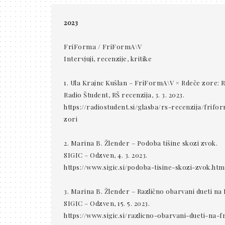
2023
FriForma / FriFormA\V
Intervjuji, recenzije, kritike
1. Ula Krajnc Kušlan – FriFormA\V × Rdeče zore: Re
Radio Študent, RŠ recenzija, 3. 3. 2023.
https://radiostudent.si/glasba/rs-recenzija/frif
zori
2. Marina B. Žlender – Podoba tišine skozi zvok.
SIGIC – Odzven, 4. 3. 2023.
https://www.sigic.si/podoba-tisine-skozi-zvok.htm
3. Marina B. Žlender – Različno obarvani dueti na
SIGIC – Odzven, 15. 5. 2023.
https://www.sigic.si/razlicno-obarvani-dueti-na-f