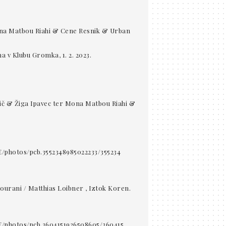
Mona Matbou Riahi & Cene Resnik & Urban
 v Klubu Gromka, 1. 2. 2023.
šič & Žiga Ipavec ter Mona Matbou Riahi &
/photos/pcb.3552348985022233/355234
ourani / Matthias Loibner , Iztok Koren.
/photos/pcb.3604151926508605/360415