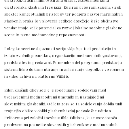
elektroakustična improvizirana glasba, eksperimentalna
elektronska glasba in free jazz. Kuriran program zajema širok
spekter konceptualnih pristopov ter podpira razvoj marginalnih
glasbenih praks, ki v Sloveniji redkeje dosežejo širše občinstvo,
vendar imajo velik potencial za razvoj lokalne sodobne glasbene
scene in njene mednarodne prepoznavnosti.
Poleg koncertne dejavnosti serija vključuje tudi produkcijo in
izdajo zvočnih posnetkov, organizacijo mednarodnih gostovanj,
predstavitev in predavanj. Pomemben del programa predstavlja
sistematično dokumentiranje in arhiviranje dogodkov v zvočnem
in video arhivu na platformi
Vimeo
.
Eden ključnih ciljev serije je spodbujanje sodelovanj med
uveljavljenimi mednarodnimi umetniki in nastajajočimi
slovenskimi glasbeniki. Od leta 2018 so ta sodelovanja dobila tudi
trajnejšo obliko v obliki glasbenih izdaj podzaložbe Edition
FriForma pri založbi Inexhaustible Editions, ki se osredotoča
predvsem na posnetke slovenskih glasbenikov v mednarodnih